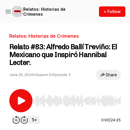
Relatos: Historias de
+ Follow
Crímenes
Relatos: Historias de Crímenes
Relato #83: Alfredo Ballí Treviño: El
Mexicano que Inspiró Hannibal
Lecter.
Share
June 25, 2024
•
Season 5
•
Episode 3
Use Left/Right to seek, Home/End to jump to st
0:00
|
24:25